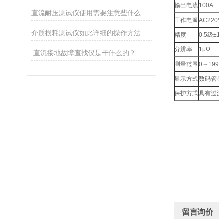
输出电流
100A
直流耐压测试仪使用需要注意些什么
工作电源
AC220
介质损耗测试仪如此详细的操作方法，你可知晓？
精度
0.5级±
分辨率
1μΩ
​ 直流接地故障查找仪是干什么的？
测量范围
0～199
显示方式
数码管
保护方式
具有过
留言询价