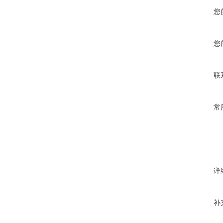
您
您
联
常
详
补