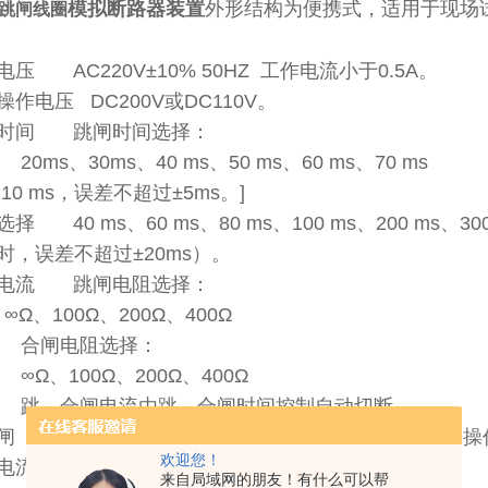
模拟断路器装置
外形结构为便携式，适用于现场
跳闸线圈
压 AC220V±10% 50HZ 工作电流小于0.5A。
作电压 DC200V或DC110V。
闸时间 跳闸时间选择：
30ms、40 ms、50 ms、60 ms、70 ms
110 ms，误差不超过±5ms。]
 40 ms、60 ms、80 ms、100 ms、200 ms、300
s时，误差不超过±20ms）。
闸电流 跳闸电阻选择：
00Ω、200Ω、400Ω
电阻选择：
00Ω、200Ω、400Ω
闸电流由跳、合闸时间控制自动切断。
闸 当通过面板上的“手动合闸"和“手动跳闸"按钮来
欢迎您！
电流通过。
来自局域网的朋友！有什么可以帮