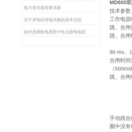
MD600
双
电力变压器容量试验
技术参数
工作电源电
关于变电站停电试验的基本信息
跳、合闸操
如何选择配电系统中性点接地电阻
跳、合
20ms、
90 ms、
合闸时间选择
（500m
跳、合
∞Ω、1
合闸
∞Ω、1
跳、合
手动跳合
圈中没有