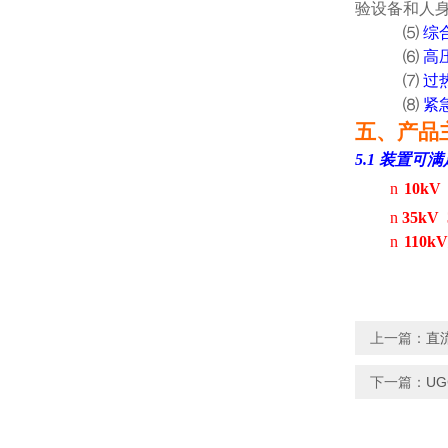
验设备和人
⑸
综
⑹
高
⑺
过
⑻
紧
五、产品
5.1
装置可满
n
10kV
n
35kV
n
110kV
上一篇：
直
下一篇：
U