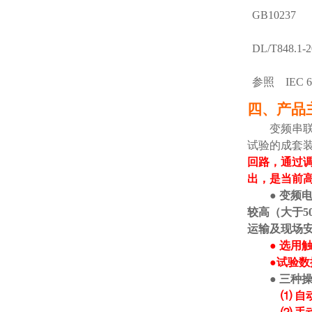
GB10237
DL/T848.1-2
参照
IEC 
四、产品
变频串
试验的成套
回路，通过
出，是当前
● 变
较高（大于
5
运输及现场
● 选用
●试验
● 三种
⑴ 自