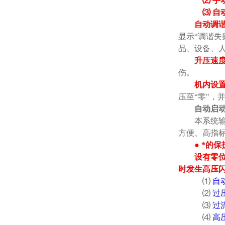
⑵ 手
⑶ 自
自动调
显示“调谐失
品、设备、
升压速
伤。
机内设
压至“零"，
自动启
本系统
方便、高指
● *的
设有零
时发生高压
⑴
自
⑵
过
⑶
过
⑷
高