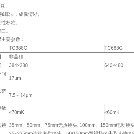
功耗。
增强算法，成像清晰。
应性标准。
接口。
仪
主要参数：
TC388G
TC688G
料
非晶硅
素
384×288
640×480
元间
17μm
长范
7.5～14μm
灵敏
≤70mK
≤60mK
选镜
35mm、50mm、75mm无热镜头, 100mm、150mm电动镜头,
25~225mm连续变焦镜头、60/150mm双视场镜头及其他