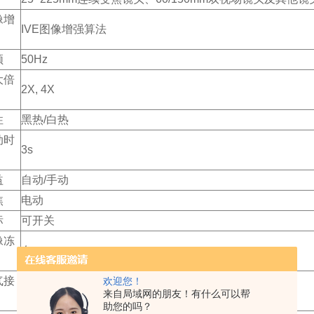
像增
IVE图像增强算法
频
50Hz
大倍
2X, 4X
性
黑热/白热
动时
3s
益
自动/手动
焦
电动
标
可开关
像冻
有
气接
欢迎您！
40pin
来自局域网的朋友！有什么可以帮
助您的吗？