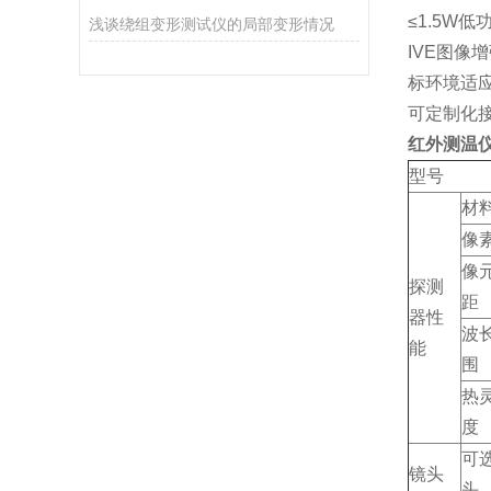
≤1.5W低
浅谈绕组变形测试仪的局部变形情况
IVE图像
标环境适
可定制化
红外测温
型号
材
像
像
探测
距
器性
波
能
围
热
度
可
镜头
头