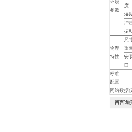
环境
度
参数
湿
冲
振
尺
物理
重
特性
安
口
标准
配置
网站数据
留言询