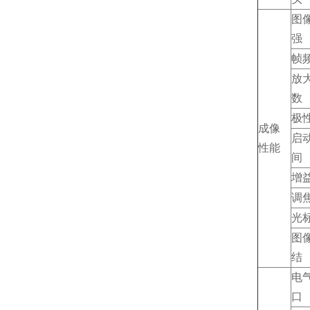
图
强
帧
放
数
极
成像
启
性能
间
增
调
光
图
结
电
口