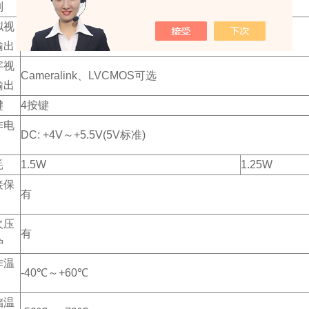
制
RS232
拟视
PAL
输出
字视
Cameralink、LVCMOS可选
输出
键
4按键
作电
DC: +4V～+5.5V(5V标准)
耗
1.5W
1.25W
接保
有
欠压
有
护
作温
-40℃～+60℃
储温