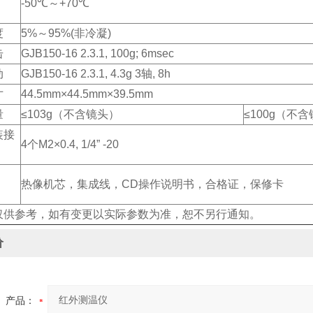
-50℃～+70℃
度
5%～95%(非冷凝)
击
GJB150-16 2.3.1, 100g; 6msec
动
GJB150-16 2.3.1, 4.3g 3轴, 8h
寸
44.5mm×44.5mm×39.5mm
量
≤103g（不含镜头）
≤100g（不
装接
4个M2×0.4, 1/4” -20
热像机芯，集成线，CD操作说明书，合格证，保修卡
仅供参考，如有变更以实际参数为准，恕不另行通知。
价
产品：