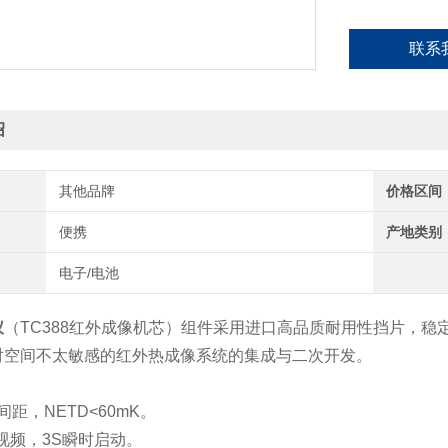
联系
绍
其他品牌
价格区间
便携
产地类别
电子/电池
仪
（TC388红外成像机芯）组件采用进口高品质耐用性挡片，
对空间不太敏感的红外热成像系统的集成与二次开发。
间距，NETD<60mK。
时视频，3S瞬时启动。