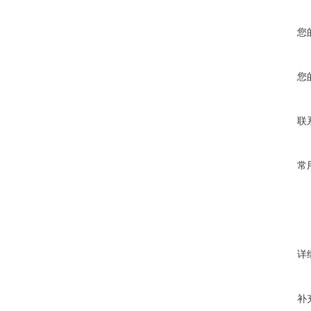
您
您
联
常
详
补