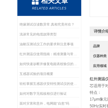
相关文章
RELATED ARTICLES
绝缘测试仪读数异常:真相究竟何在？
详情介
浅谈常见的电缆故障类型
油耐压测试仪工作的要求和注意事项
品牌
红外测温仪使用指南：精准测量与常见误区
仪器种类
如何快速诊断并修复电能表校验仪的常见问题
应用领域
互感器试验的项目概要
红外测温
轻松掌握互感器伏安特性测试仪的使用技巧
芯适用于
特点：
如何对数字无线核相仪进行验证
17μm像元
面对灾害和意外，电网能“自愈”吗
50Hz实