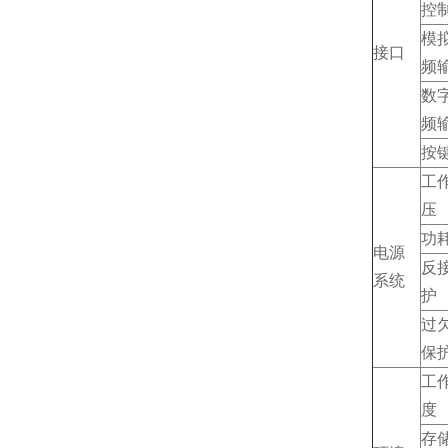
控
模
接口
频
数
频
按
工
压
功
电源
反
系统
护
过
保
工
度
存