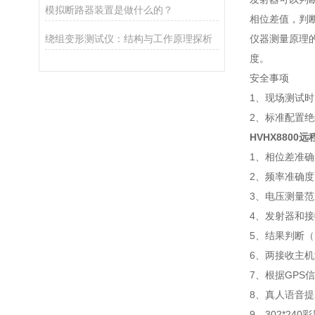
模拟断路器装置是做什么的？
相位差值，判
绕组变形测试仪：结构与工作原理探析
仪器测量原理
度。
安全事项
1、现场测试
2、标准配置绝
HVHX8800
1、相位差准确
2、频率准确度：
3、电压测量范围
4、发射器和接
5、结果判断（
6、两接收主机
7、根据GPS
8、真人语音
9、302*2