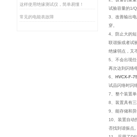
这样使用绝缘测试仪，简单易懂！
试验容量的1/
常见的电能表故障
3、改善输出
穿。
4、防止大的
联谐振或者试
绝缘弱点，又
5、不会出现
再次达到闪络
6、
HVCX-F
试品闪络时闪
7、整个装置
8、装置具有
9、能存储和
10、装置自
否找到谐振点
11、采用了