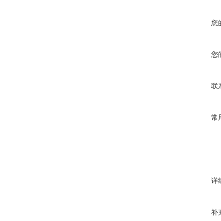
您
您
联
常
详
补