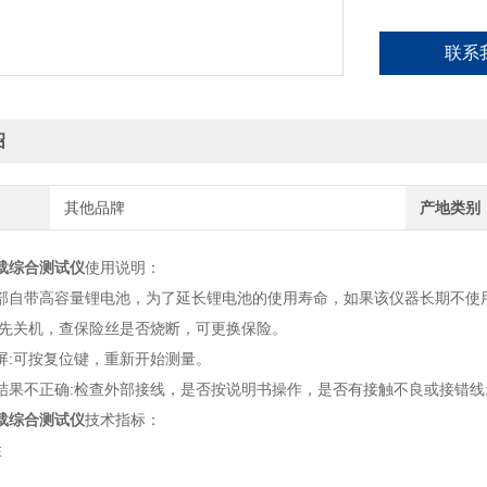
联系
绍
其他品牌
产地类别
载综合测试仪
使用说明：
部自带高容量锂电池，为了延长锂电池的使用寿命，如果该仪器长期不使
:先关机，查保险丝是否烧断，可更换保险。
屏:可按复位键，重新开始测量。
结果不正确:检查外部接线，是否按说明书操作，是否有接触不良或接错线
载综合测试仪
技术指标：
性