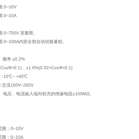
0~10V
0~10A
:0~750V 宽量限。
:0~100A内部全部自动切换量程。
频率:±0.2%
CosΦ>0.1)，±1.0%(0.02<CosΦ<0.1)
-10℃~ +40℃
交流160V~260V
⑴、电压、电流输入端对机壳的绝缘电阻≥100MΩ。
性
：
：0~10V
：0~10A