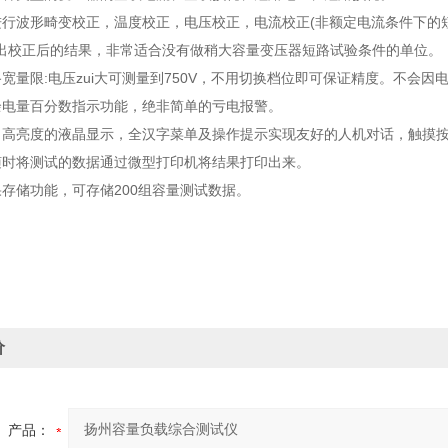
进行波形畸变校正，温度校正，电压校正，电流校正(非额定电流条件下的
出校正后的结果，非常适合没有做稍大容量变压器短路试验条件的单位。
路宽量限:电压zui大可测量到750V，不用切换档位即可保证精度。不会
余电量百分数指示功能，绝非简单的亏电报警。
、高亮度的液晶显示，全汉字菜单及操作提示实现友好的人机对话，触摸
随时将测试的数据通过微型打印机将结果打印出来。
果存储功能，可存储200组容量测试数据。
价
产品：