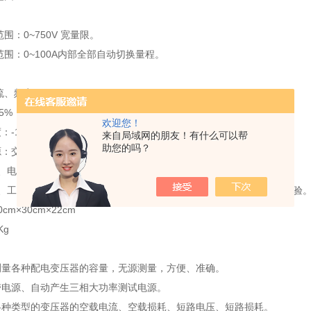
：
：0~750V 宽量限。
围：0~100A内部全部自动切换量程。
：
、频率：±0.2%
%（CosΦ>0.1），±1.0%（0.02
欢迎您！
-10℃~ +40℃
来自局域网的朋友！有什么可以帮
助您的吗？
：交流90V~260V
、电压、电流输入端对机壳的绝缘电阻≥100MΩ。
源输入端对外壳之间承受工频2KV（有效值），历时1分钟实验
cm×30cm×22cm
Kg
测量各种配电变压器的容量，无源测量，方便、准确。
带电源、自动产生三相大功率测试电源。
各种类型的变压器的空载电流、空载损耗、短路电压、短路损耗。