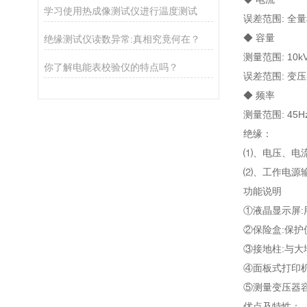
学习使用热成像测试仪进行温度测试
误差范围: 全量
◆ 容量
绝缘测试仪读数异常:真相究竟何在？
测量范围: 10kVA
你了解电能表校验仪的特点吗？
误差范围: 变
◆ 频率
测量范围: 45H
绝缘：
⑴、电压、电流
⑵、工作电源
功能说明
①液晶显示屏
②保险盒:保护
③接地柱:与
④面板式打印
⑤测量变压器
优点及特性：