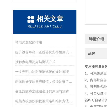
相关文章
RELATED ARTICLES
详情介绍
带电局放仪的作用
提升设备寿命：互感器伏安特性测试仪的保养秘籍
品牌
接触点电阻简介与测试方式
变压器容量参
一文弄明白油耐压测试仪的设计原理
1、可精确测
2、内部带自
想应用好变压器消磁仪，必须足够了解它
3、可测量各
变压器故障之绕组变形的原因与预防
4、可自动进
器即可自动计
电能表校验仪的校准策略和维护方法探讨
5、电压回路宽