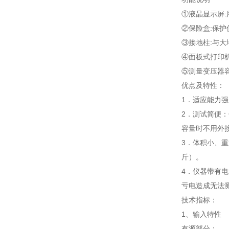
①液晶显示屏
②保险盒:保护
③接地柱:与
④面板式打印
⑤测量变压器
优点及特性：
1．适应能力
2．测试简便
容量时不用外
3．体积小、重
斤）。
4．仪器带有
亏电造成无法
技术指标：
1、输入特性
有源部分：