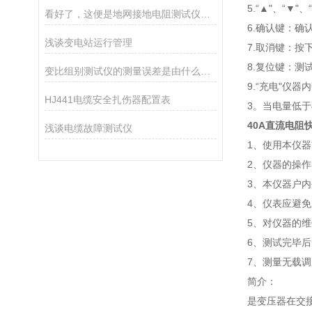
5.“▲"、“▼"
看好了，这便是地网接地电阻测试仪的使用技巧
6.确认键：
浅谈变电站运行管理
7.取消键：按
8.复位键：
变比组别测试仪的测量误差是由什么因素导致的？
9.“充电"仪
HJ441电缆安全扎伤器配置表
3。当电量低于
40A直流电阻
浅谈电缆故障测试仪
1、使用本仪
2、仪器的操
3、本仪器户
4、仪表应避
5、对仪器的
6、测试完毕
7、测量无载
简介：
是变压器在交