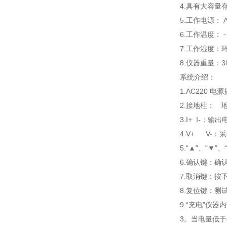
4.具有大容量
5.工作电源： 
6.工作温度：﹣
7.工作湿度
8.仪器重量：
系统介绍：
1.AC220 
2.接地柱： 
3.I+ I-：输
4.V+ V-：
5.“▲"、“▼"
6.确认键：
7.取消键：按
8.复位键：
9.“充电"仪
3。当电量低于