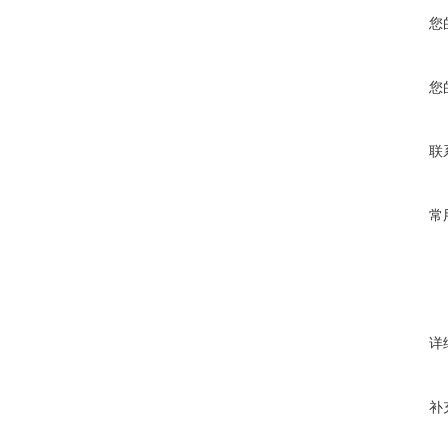
您
您
联
常
详
补