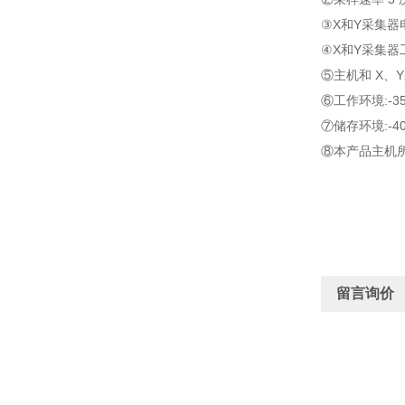
③X和Y采集器电源
④X和Y采集器
⑤主机和 X、
⑥工作环境:-35°
⑦储存环境:-40°
⑧本产品主机所测
留言询价