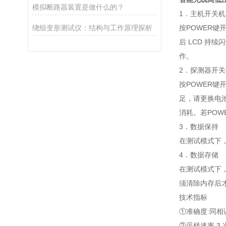
模拟断路器装置是做什么的？
1．主机开关机
绕组变形测试仪：结构与工作原理探析
按POWER键
后 LCD 持
作。
2．探测器开关
按POWER键
足，请更换电池
消耗。若POW
3．数据保持
在测试模式下，
4．数据存储
在测试模式下
须清除内存后
技术指标
①准确度:同相误
②采样速率 3 次