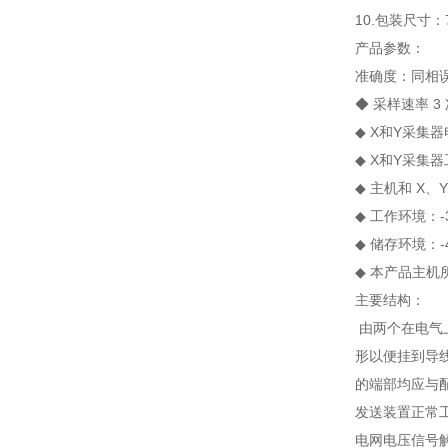
10.包装尺寸：7
产品参数：
准确度：同相误
◆ 采样速率 3 次
◆ X和Y采集器电
◆ X和Y采集器
◆ 主机和 X
◆ 工作环境：-3
◆ 储存环境：-4
◆ 本产品主机所
主要结构：
由两个在电气
形以便挂到导
的端部均应与
发送装置正常
电网电压信号