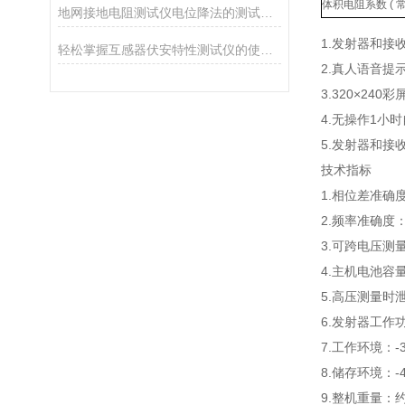
体积电阻系数 ( 常
地网接地电阻测试仪电位降法的测试原理分析
1.发射器和接
轻松掌握互感器伏安特性测试仪的使用技巧
2.真人语音提
3.320×2
4.无操作1小
5.发射器和
技术指标
1.相位差准确度
2.频率准确度：±
3.可跨电压测量
4.主机电池容量
5.高压测量时泄
6.发射器工作功
7.工作环境：-3
8.储存环境：-4
9.整机重量：约