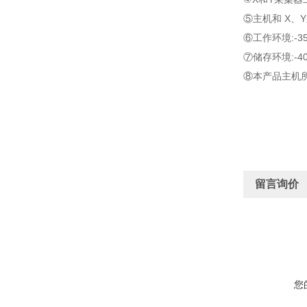
⑤主机和 X、
⑥工作环境:-35°
⑦储存环境:-40°
⑧本产品主机所测
留言询价
您