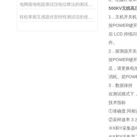
地网接地电阻测试仪电位降法的测试原理分析
500KV无线
轻松掌握互感器伏安特性测试仪的使用技巧
1．主机开关机
按POWER键
后 LCD 持
作。
2．探测器开关
按POWER键
足，请更换电池
消耗。若POW
3．数据保持
在测试模式下，
技术指标
①准确度:同相误
②采样速率 3 次
③X和Y采集器电源
④X和Y采集器