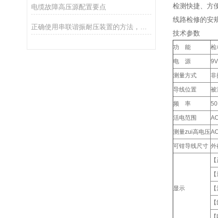
检测快捷、方
电缆故障高压源配置要点
线路检修的安
正确使用串联谐振耐压装置的方法，了解一下！
技术参数
功 能
检
电 源
9
测量方式
非
导线位置
被
频 率
5
活电范围
A
测量zui高电压
A
可钳导线尺寸
外
【
【
显示
【
【
【