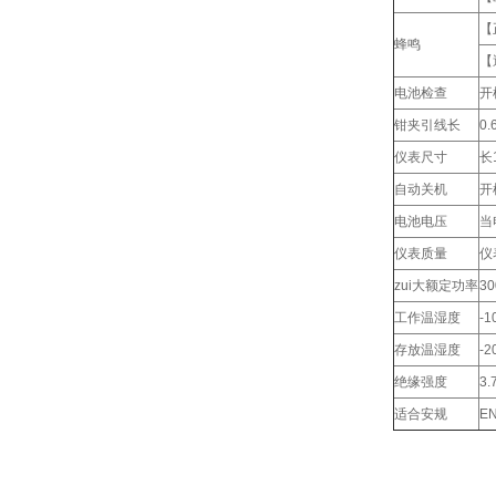
【
蜂鸣
【
电池检查
开
钳夹引线长
0.
仪表尺寸
长
自动关机
开
电池电压
当
仪表质量
仪
zui大额定功率
3
工作温湿度
-
存放温湿度
-
绝缘强度
3.
适合安规
E