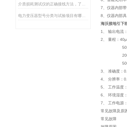
介质损耗测试仪的正确接线方法，了解一下！
7、仪器内部
电力变压器型号分类与试验项目有哪些？
8、仪器内部
海沃接地引下
1、 输出电流：
2、 量程：40μ
50μΩ～5
200μΩ～
500μΩ～
3、 准确度：0
4、 分辨率：0.
5、 工作温度：
6、 环境湿度：
7、 工作电源：A
常见故障及原
常见故障
故障原因