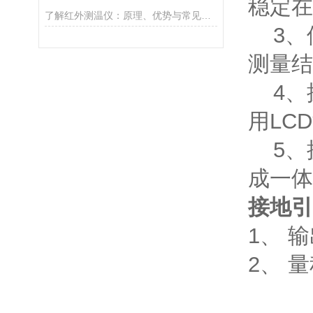
稳定在
了解红外测温仪：原理、优势与常见应用场景
3、
测量结
4、
用LC
5、
成一体
接地引
1、 输
2、 量
50