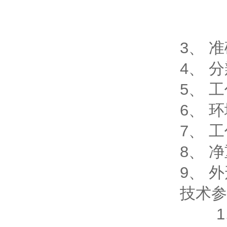
20
50
3、 准
4、 分
5、 
6、 
7、 工
8、 净
9、 外
技术参
1、测