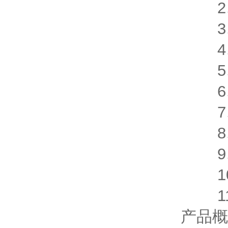
2、分
3、测
4、测
5、
6、
7、
8、工
9、工
10、
11、
产品概