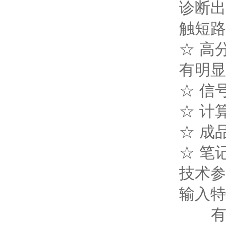
诊断出
触短路
☆ 高
有明显
☆ 信
☆ 计
☆ 成
☆ 笔
技术参
输入特
有源