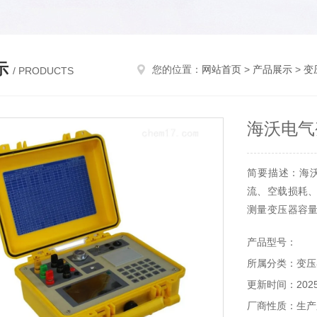
示
您的位置：
网站首页
>
产品展示
>
变
/ PRODUCTS
海沃电气
简要描述：海
流、空载损耗
测量变压器容
升流等辅助设备
产品型号：
寸TFT高清彩
所属分类：变压
耗、短路电压、
更新时间：2025-
厂商性质：生产