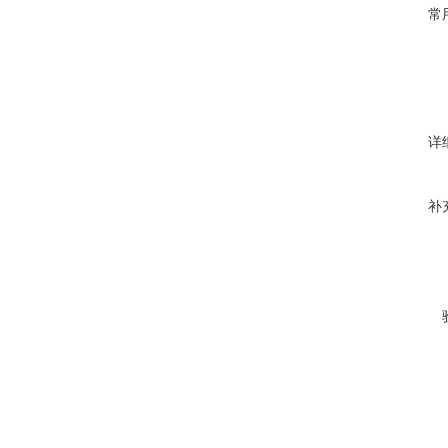
常
详
补