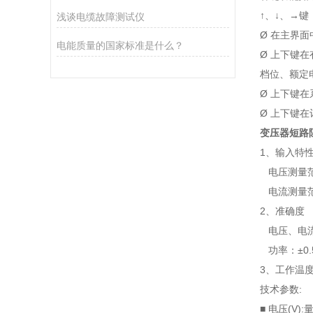
↑、↓、→
浅谈电缆故障测试仪
Ø 在主界
电能质量的国家标准是什么？
Ø 上下键
档位、额定
Ø 上下键
Ø 上下键
变压器短路
1、输入特
电压测量范围
电流测量范
2、准确度
电压、电流、
功率：±0.5
3、工作温度
技术参数:
■ 电压(V):