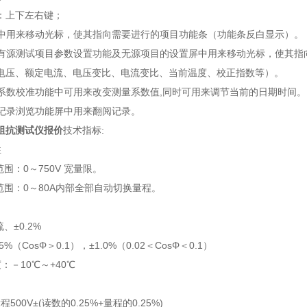
键：上下左右键；
面中用来移动光标，使其指向需要进行的项目功能条（功能条反白显示）。
在有源测试项目参数设置功能及无源项目的设置屏中用来移动光标，使其
电压、额定电流、电压变比、电流变比、当前温度、校正指数等）。
在系数校准功能中可用来改变测量系数值,同时可用来调节当前的日期时间。
在记录浏览功能屏中用来翻阅记录。
阻抗测试仪报价
技术指标:
性
：0～750V 宽量限。
围：0～80A内部全部自动切换量程。
±0.2%
%（CosΦ＞0.1），±1.0%（0.02＜CosΦ＜0.1）
：－10℃～+40℃
量程500V±(读数的0.25%+量程的0.25%)