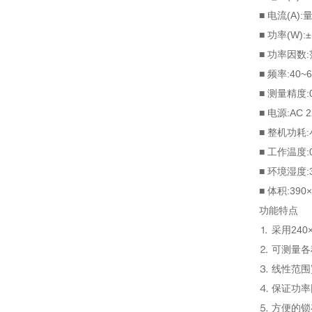
■ 电流(A):
■ 功率(W):
■ 功率因数
■ 频率:40~6
■ 测量精度:
■ 电源:AC 
■ 整机功耗:
■ 工作温度:
■ 环境湿度:
■ 体积:390
功能特点
⒈ 采用2
⒉ 可测量
⒊ 线性范
⒋ 保证功率
⒌ 方便的