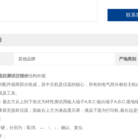
联系
绍
其他品牌
产地类别
阻抗测试仪报价
结构外观:
和配件箱两部分组成，其中主机是仪器的核心，所有的电气部分都在主机
线及工具。
最左方从上到下依次为特性测试用输入端子A,B,C.输出端子A,B,C.
果甚至损坏仪器；面板右上方为液晶显示屏；液晶下面为打印机.最右边是
明
个键，分别为：取消、→、↑、↓、确认、复位.
下：