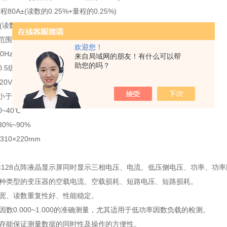
量程80A±(读数的0.25%+量程的0.25%)
±(读数的0.25%+量程的0.25%)
:范围0~1，精度±5个字
欢迎您！
0Hz,0.05%
来自局域网的朋友！有什么可以帮
助您的吗？
0.5级
220V±10%，50Hz±2%
小于25W
0~40℃
30%~90%
×310×220mm
40×128点阵液晶显示屏同时显示三相电压、电流、低压侧电压、功率、功
各种类型的变压器的空载电流、空载损耗、短路电压、短路损耗。
围宽、读数重复性好、性能稳定。
因数0.000~1.000的准确测量，尤其适用于低功率因数负载的检测。
锁存能保证测量数据的同时性及操作的方便性。