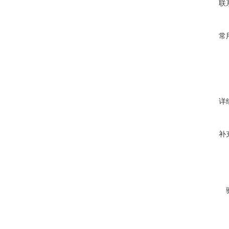
联
常
详
补