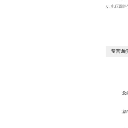
6. 电压
留言询
您
您