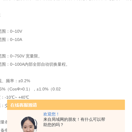
性
：
：0~10V
：0~10A
：
：0~750V 宽量限。
围：0~100A内部全部自动切换量程。
：
、频率：±0.2%
%（CosΦ>0.1），±1.0%（0.02
-10℃~ +40℃
：交流90V~260V
欢迎您！
来自局域网的朋友！有什么可以帮
测量各种配电变压器的容量，无源测量，方便、准确。
助您的吗？
自备电源、采用高效电池，自动产生三相大功率测试电源。