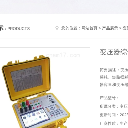
示
您的位置：
网站首页
>
产品展示
>
变
/ PRODUCTS
变压器综
简要描述：变
损耗、短路损
器容量和变压
助设备，简化了
产品型号：
清彩色触摸操
所属分类：变压
路电压、短路损
更新时间：2025-
厂商性质：生产