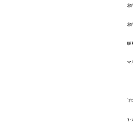
您
您
联
常
详
补