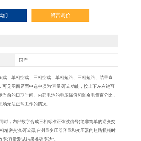
我们
留言询价
国产
负载、单相空载、三相空载、单相短路、三相短路、结果查
可见图四界面中选中项为‘容量测试’功能，按上下左右键可
示当前的日期时间、内部电池的电压幅值和剩余电量百分比，
现场无法正常工作的情况。
同时，内部数字合成三相标准正弦波信号(绝非简单的逆变交
相精密交流测试源;在测量变压器容量和变压器的短路损耗时
率;容量测试结果准确率达*。