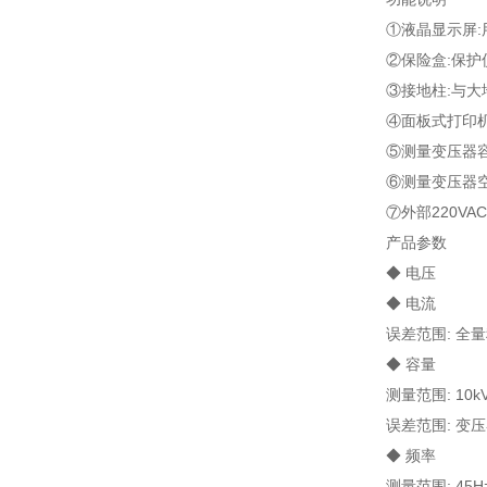
①液晶显示屏
②保险盒:保护
③接地柱:与
④面板式打印
⑤测量变压器
⑥测量变压器
⑦外部220V
产品参数
◆ 电压
◆ 电流
误差范围: 全量
◆ 容量
测量范围: 10kVA
误差范围: 变
◆ 频率
测量范围: 45H