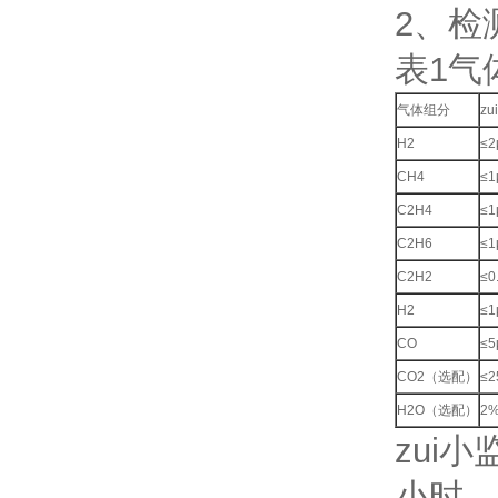
2、检
表1气
气体组分
z
H2
≤2
CH4
≤1
C2H4
≤1
C2H6
≤1
C2H2
≤0
H2
≤1
CO
≤5
CO2（选配）
≤2
H2O（选配）
2
zui
小时，