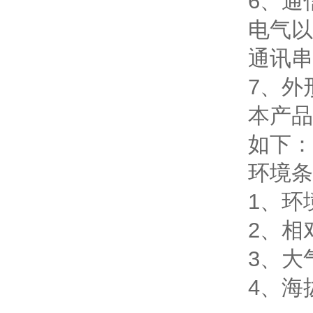
6、通
电气以
通讯串
7、外
本产品
如下：1
环境条
1、环境
2、相
3、大气
4、海