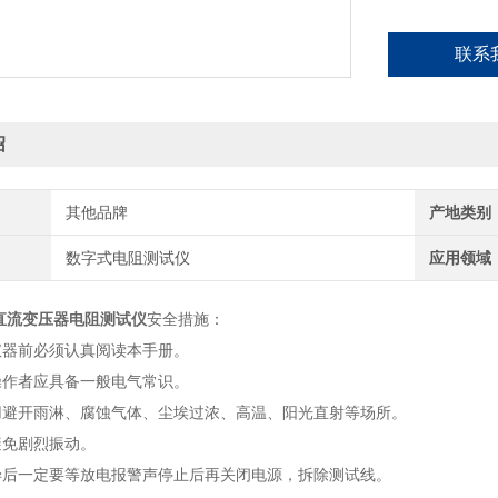
联系
绍
其他品牌
产地类别
数字式电阻测试仪
应用领域
A直流变压器电阻测试仪
安全措施：
仪器前必须认真阅读本手册。
操作者应具备一般电气常识。
用避开雨淋、腐蚀气体、尘埃过浓、高温、阳光直射等场所。
避免剧烈振动。
毕后一定要等放电报警声停止后再关闭电源，拆除测试线。