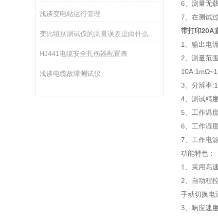
6、测量无
浅谈变电站运行管理
7、在测试
带打印20
变比组别测试仪的测量误差是由什么因素导致的？
1、输出电流:
HJ441电缆安全扎伤器配置表
2、测量范围:
10A:1mΩ~
浅谈电缆故障测试仪
3、分辨率:1
4、测试精度:
5、工作温度:
6、工作湿度:
7、工作电源:A
功能特色：
1、采用高
2、自动程
手动切换电
3、响应速