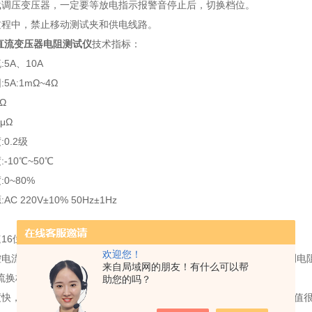
载调压变压器，一定要等放电指示报警音停止后，切换档位。
过程中，禁止移动测试夹和供电线路。
A直流变压器电阻测试仪
技术指标：
5A、10A
5A:1mΩ~4Ω
1Ω
μΩ
0.2级
-10℃~50℃
0~80%
C 220V±10% 50Hz±1Hz
速16位A/D转换器，测量数据稳定，重复性好。
欢迎您！
控电流源技术，电流源共设1000个电流档位，由内部微控制器根据被测
来自局域网的朋友！有什么可以帮
流换档。
助您的吗？
度快，在测量状态可以直接转换分接开关，仪器会自动提示，新的电阻值