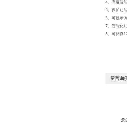
4、高度智
5、保护功
6、可显示
7、智能化
8、可储存
留言询
您