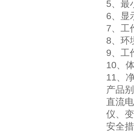
5、最
6、显
7、工
8、环
9、工作
10、体
11、净
产品别
直流电
仪、变
安全措