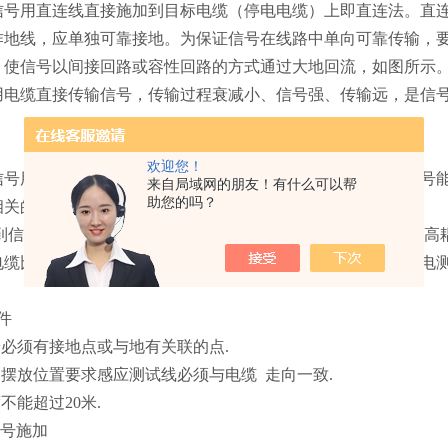
信号用直连线直接施加到目标电缆（停电电缆）上即直连法。直
作地线，应单独可靠接地。为保证信号在线路中单向可靠传输，
，使信号以间接回路或容性回路的方式通过大地回流，如图所示
用电缆直接传输信号，传输过程衰减小、信号强、传输远，是信
。
欢迎您！
信号用耦合钳施加到目标电缆上，即耦合法。为保证耦合的信号
来自局域网的朋友！有什么可以帮
助您的吗？
相关的接触点，如图所示。
到信号的强弱与信号的频率有直接关系，频率低耦合弱，频率高
电缆比非运行电缆耦合到的信号要强。所以耦合法特别适合带电
件
端必须有接地点或与地有关联的点.
的摆放位置要求感应测试线必须与电缆 走向一致.
不能超过20米.
信号施加