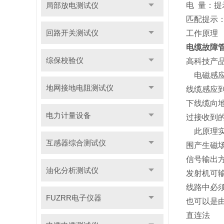
局部放电测试仪
电 量：
匹配提示
回路开关测试仪
工作原理
电缆故障
综保校验仪
高科技产
电磁感应
地网接地电阻测试仪
线缆感应
下线缆向
电力计量设备
过接收到
此原理实
互感器综合测试仪
围产生磁
信号输出
油化分析测试仪
发射机可
线路中必
FUZRR电子仪器
也可以是
直连法