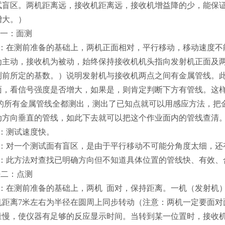
试盲区。两机距离远，接收机距离远，接收机增益降的少，能保
增大。）
法一：面测
作：在测前准备的基础上，两机正面相对，平行移动，移动速度不
为主动，接收机为被动，始终保持接收机机头指向发射机正面及
测前所定的基数。）说明发射机与接收机两点之间有金属管线。
面，看信号强度是否增大，如果是，则肯定判断下方有管线。这样
以内的所有金属管线全都测出，测出了已知点就可以用感应方法，
动方向垂直的管线，如此下去就可以把这个作业面内的管线查清
点：测试速度快。
点：对一个测试面有盲区，是由于平行移动不可能分角度太细，还
点：此方法对查找已明确方向但不知道具体位置的管线快、有效、
法二：点测
作：在测前准备的基础上，两机 面对，保持距离。一机（发射机
机距离7米左右为半径在圆周上同步转动（注意：两机一定要面对
量慢，使仪器有足够的反应显示时间。当转到某一位置时，接收