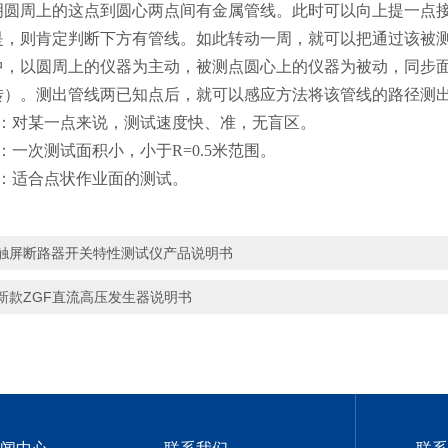
明圆周上的这点到圆心两点间有金属管线。此时可以向上提一点
，则肯定判断下方有管线。如此转动一周，就可以把通过该被测点（
中，以圆周上的仪器为主动，被测点圆心上的仪器为被动，同步
转）。测出管线两已知点后，就可以感应方法将该管线的路径测
点：对某一点来说，测试速度快、准，无盲区。
：一次测试面积小，小于R=0.5米范围。
点：适合点状作业面的测试。
触屏断路器开关特性测试仪产品说明书
新款ZGF直流高压发生器说明书