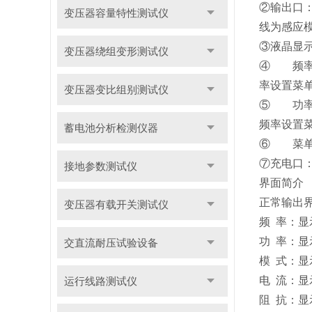
②输出口
变压器容量特性测试仪
线为感应
③液晶显
变压器绕组变形测试仪
④ 频率
率设置菜
变压器变比组别测试仪
⑤ 功率
频率设置
蓄电池分析检测仪器
⑥ 菜单
⑦充电口：
接地参数测试仪
界面简介
正常输出
变压器有载开关测试仪
频 率：
功 率：
交直流耐压试验设备
模 式：
电 流：显
运行线路测试仪
阻 抗：显