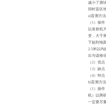
减小了测
同时盲区
a)盲测方
（1）操
以发射机
变，大于
下贴到地
2.5米
出与该移
（2）优
（3）缺
（4）特
b)盲测方
（1）操
机）以两
一定要尽