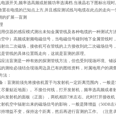
电源开关,频率选高频或射频功率选满档.当液晶右下图标出现时,
置在电缆的已知点上方,并且感应测试线与电缆在此点的走向一
测的扩展—盲测
理
利用仪器的感应模式测出未知金属管线及各种电缆的一种测试方
向空中）高频或射频电磁信号，当电磁信号碰到地下金属管线时
辐射出二次磁场，接收机可在管线的上方接收到此二次磁场信号
就是管线的具体位置既走向，这就是盲测的原理。
感应法盲测是一种有效的探测管线方法，但也受到现场环境、铺
域的测绘必须结合现场周边及已有的图纸资料，对属地用户的调
方法：
备：盲测前须先将接收机置于与发射机一定距离范围内，一般是5
（尽量贴近地面）。不接任何线，打开发射机，频率选高频或者
指向发射机的面板（正面），两机相距7米左右。此时打开接收机
射机空中辐射出来的磁场信号的影响，一般是降增益（50DB左
保持增益不变，保持这个距离，然后再进行盲测的工作。（注意: