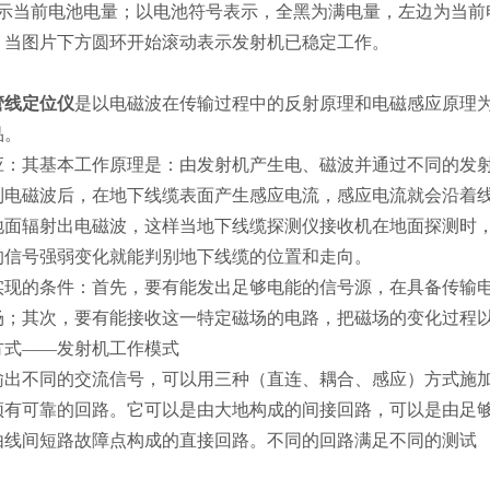
提示当前电池电量；以电池符号表示，全黑为满电量，左边为当前
：当图片下方圆环开始滚动表示发射机已稳定工作。
管线定位仪
是以电磁波在传输过程中的反射原理和电磁感应原理为
品。
：其基本工作原理是：由发射机产生电、磁波并通过不同的发射
到电磁波后，在地下线缆表面产生感应电流，感应电流就会沿着
地面辐射出电磁波，这样当地下线缆探测仪接收机在地面探测时
的信号强弱变化就能判别地下线缆的位置和走向。
现的条件：首先，要有能发出足够电能的信号源，在具备传输电
场；其次，要有能接收这一特定磁场的电路，把磁场的变化过程
方式——发射机工作模式
输出不同的交流信号，可以用三种（直连、耦合、感应）方式施
须有可靠的回路。它可以是由大地构成的间接回路，可以是由足
由线间短路故障点构成的直接回路。不同的回路满足不同的测试