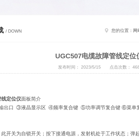
载
您的位置：
网
/ DOWN
UGC507电缆故障管线定
发布时间： 2023/5/15 点击次数： 
】
管线定位仪
面板简介
输出口 ③液晶显示区 ④频率复合键 ⑤功率调节复合键 ⑥菜单
：此开关为自锁开关；按下接通电源，发射机处于工作状态；弹