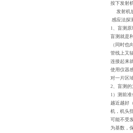
按下发射机
发射机放
感应法探
1、盲测原
盲测就是
（同时也
管线上又
连接起来
使用仪器
对一片区
2、盲测的
1）测前准
越近越好
机，机头
可能不受发
为基数，